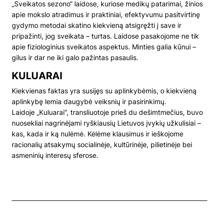
„Sveikatos sezono“ laidose, kuriose medikų patarimai, žinios
apie mokslo atradimus ir praktiniai, efektyvumu pasitvirtinę
gydymo metodai skatino kiekvieną atsigręžti į save ir
pripažinti, jog sveikata – turtas. Laidose pasakojome ne tik
apie fiziologinius sveikatos aspektus. Minties galia kūnui –
gilus ir dar ne iki galo pažintas pasaulis.
KULUARAI
Kiekvienas faktas yra susijęs su aplinkybėmis, o kiekvieną
aplinkybę lemia daugybė veiksnių ir pasirinkimų.
Laidoje „Kuluarai“, transliuotoje prieš du dešimtmečius, buvo
nuosekliai nagrinėjami ryškiausių Lietuvos įvykių užkulisiai –
kas, kada ir ką nulėmė. Kėlėme klausimus ir ieškojome
racionalių atsakymų socialinėje, kultūrinėje, pilietinėje bei
asmeninių interesų sferose.