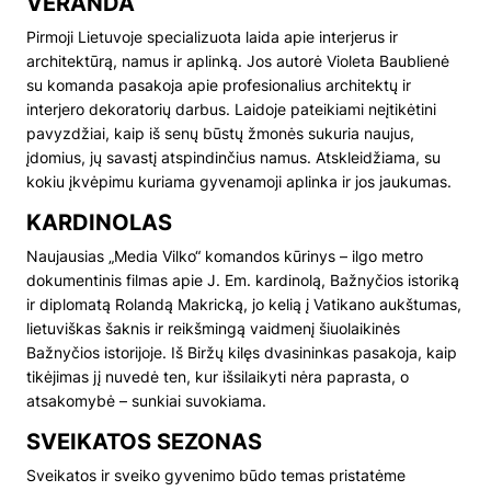
VERANDA
Pirmoji Lietuvoje specializuota laida apie interjerus ir
architektūrą, namus ir aplinką. Jos autorė Violeta Baublienė
su komanda pasakoja apie profesionalius architektų ir
interjero dekoratorių darbus. Laidoje pateikiami neįtikėtini
pavyzdžiai, kaip iš senų būstų žmonės sukuria naujus,
įdomius, jų savastį atspindinčius namus. Atskleidžiama, su
kokiu įkvėpimu kuriama gyvenamoji aplinka ir jos jaukumas.
KARDINOLAS
Naujausias „Media Vilko“ komandos kūrinys – ilgo metro
dokumentinis filmas apie J. Em. kardinolą, Bažnyčios istoriką
ir diplomatą Rolandą Makricką, jo kelią į Vatikano aukštumas,
lietuviškas šaknis ir reikšmingą vaidmenį šiuolaikinės
Bažnyčios istorijoje. Iš Biržų kilęs dvasininkas pasakoja, kaip
tikėjimas jį nuvedė ten, kur išsilaikyti nėra paprasta, o
atsakomybė – sunkiai suvokiama.
SVEIKATOS SEZONAS
Sveikatos ir sveiko gyvenimo būdo temas pristatėme