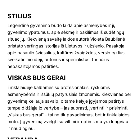
STILIUS
Legendinė gyvenimo būdo laida apie asmenybes ir jų
gyvenimo ypatumus, apie sėkmę ir pakilimus iš sudėtingų
situacijų. Kiekvieną savaitę laidos autorė Violeta Baublienė
pristato vertingas istorijas iš Lietuvos ir užsienio. Pasakoja
apie pasaulio šviesulius, kultūros žvaigždes, verslo ryklius,
sveikatinimo idėjų autorius ir specialistus, turinčius
nepakartojamos patirties.
VISKAS BUS GERAI
Tinklalaidėje kalbamės su profesionalais, ryškiomis
asmenybėmis ir iššūkių patyrusiais žmonėmis. Kiekvienas per
gyvenimą keliauja savaip, o tame kelyje įgyjamos patirtys
tampa didžiąja jo vertybe – jas suprasti, įvertinti ir prisiminti.
„Viskas bus gerai“ – tai ne tik pavadinimas, bet ir tinklalaidės
moto. Į gyvenimą žvelgti su viltimi ir optimizmu yra lengviau
ir naudingiau.